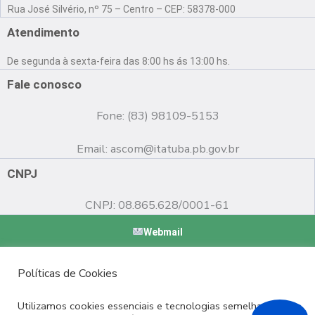
a
o
n
Rua José Silvério, nº 75 – Centro – CEP: 58378-000
c
u
s
e
t
t
Atendimento
b
u
a
o
b
g
De segunda à sexta-feira das 8:00 hs ás 13:00 hs.
o
e
r
k
a
Fale conosco
m
Fone: (83) 98109-5153
Email:
ascom@itatuba.pb.gov.br
CNPJ
CNPJ: 08.865.628/0001-61
Webmail
Copyright © 2022 Prefeitura Municipal de Itatuba - PB |
Políticas de Cookies
Desenvolvido por
Utilizamos cookies essenciais e tecnologias semelhantes de