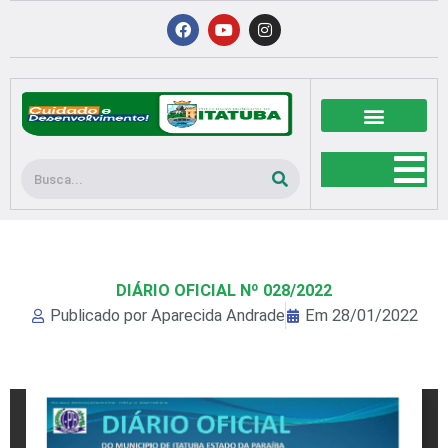
Ir
F
Y
I
a
o
n
para
c
u
s
o
e
t
t
b
u
a
conteúdo
o
b
g
o
e
r
k
a
m
Pesquisar
DIÁRIO OFICIAL Nº 028/2022
Publicado por
Aparecida Andrade
Em
28/01/2022