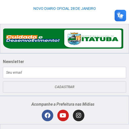
NOVO DIARIO OFICIAL 28 DE JANEIRO
Newsletter
E-
mail
CADASTRAR
Acompanhe a Prefeitura nas Mídias
Localização
F
Y
I