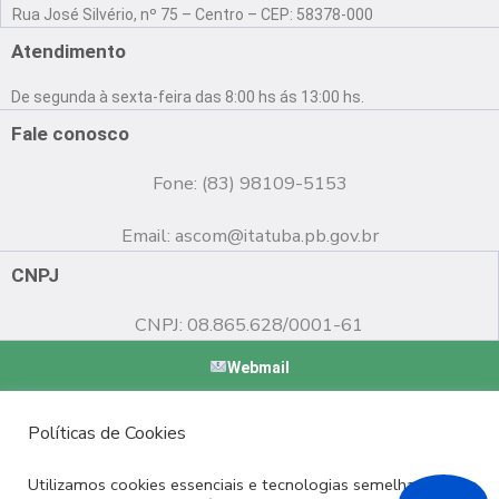
a
o
n
Rua José Silvério, nº 75 – Centro – CEP: 58378-000
c
u
s
e
t
t
Atendimento
b
u
a
o
b
g
De segunda à sexta-feira das 8:00 hs ás 13:00 hs.
o
e
r
k
a
Fale conosco
m
Fone: (83) 98109-5153
Email:
ascom@itatuba.pb.gov.br
CNPJ
CNPJ: 08.865.628/0001-61
Webmail
Copyright © 2022 Prefeitura Municipal de Itatuba - PB |
Políticas de Cookies
Desenvolvido por
Utilizamos cookies essenciais e tecnologias semelhantes de