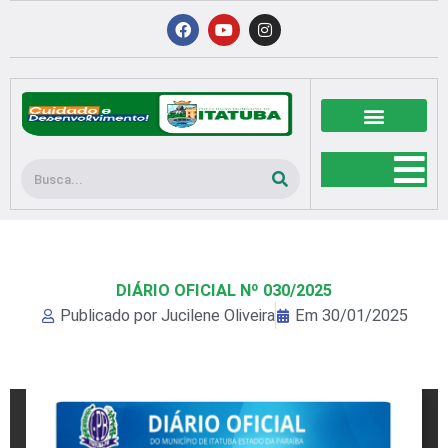
Ir
F
Y
I
a
o
n
para
c
u
s
o
e
t
t
b
u
a
conteúdo
o
b
g
o
e
r
k
a
m
Pesquisar
DIÁRIO OFICIAL Nº 030/2025
Publicado por
Jucilene Oliveira
Em
30/01/2025