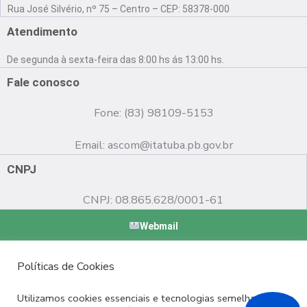
a
o
n
Rua José Silvério, nº 75 – Centro – CEP: 58378-000
c
u
s
e
t
t
Atendimento
b
u
a
o
b
g
De segunda à sexta-feira das 8:00 hs ás 13:00 hs.
o
e
r
k
a
Fale conosco
m
Fone: (83) 98109-5153
Email:
ascom@itatuba.pb.gov.br
CNPJ
CNPJ: 08.865.628/0001-61
Webmail
Copyright © 2022 Prefeitura Municipal de Itatuba - PB |
Políticas de Cookies
Desenvolvido por
Utilizamos cookies essenciais e tecnologias semelhantes de