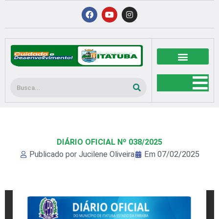
Ir
F
Y
I
a
o
n
para
c
u
s
o
e
t
t
b
u
a
conteúdo
o
b
g
o
e
r
k
a
m
Pesquisar
DIÁRIO OFICIAL Nº 038/2025
Publicado por
Jucilene Oliveira
Em
07/02/2025