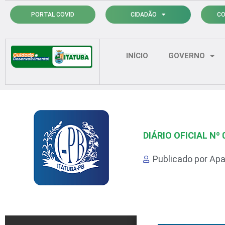
Ir
PORTAL COVID
CIDADÃO
CO
para
o
conteúdo
INÍCIO
GOVERNO
DIÁRIO OFICIAL Nº 
Publicado por
Apa