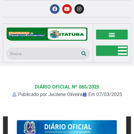
Ir
F
Y
I
a
o
n
para
c
u
s
o
e
t
t
b
u
a
conteúdo
o
b
g
o
e
r
k
a
m
Pesquisar
DIÁRIO OFICIAL Nº 065/2025
Publicado por
Jucilene Oliveira
Em
07/03/2025