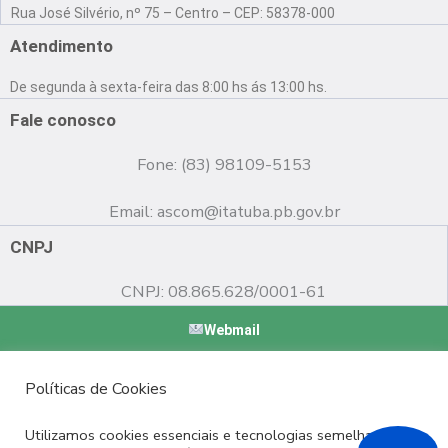
a
o
n
Rua José Silvério, nº 75 – Centro – CEP: 58378-000
c
u
s
e
t
t
Atendimento
b
u
a
o
b
g
De segunda à sexta-feira das 8:00 hs ás 13:00 hs.
o
e
r
k
a
Fale conosco
m
Fone: (83) 98109-5153
Email:
ascom@itatuba.pb.gov.br
CNPJ
CNPJ: 08.865.628/0001-61
Webmail
Copyright © 2022 Prefeitura Municipal de Itatuba - PB |
Políticas de Cookies
Desenvolvido por
Utilizamos cookies essenciais e tecnologias semelhantes de