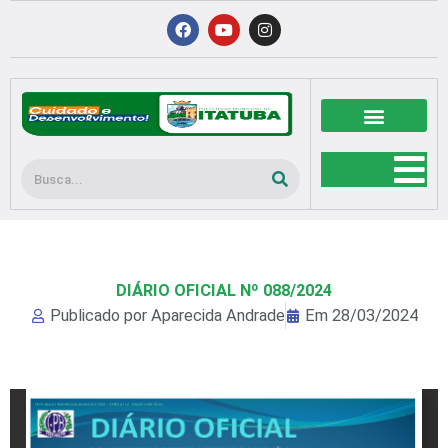
Ir
F
Y
I
a
o
n
para
c
u
s
o
e
t
t
b
u
a
conteúdo
o
b
g
o
e
r
k
a
m
Pesquisar
DIÁRIO OFICIAL Nº 088/2024
Publicado por
Aparecida Andrade
Em
28/03/2024