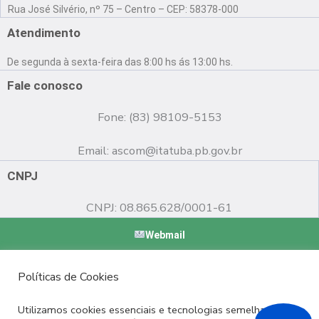
a
o
n
Rua José Silvério, nº 75 – Centro – CEP: 58378-000
c
u
s
e
t
t
Atendimento
b
u
a
o
b
g
De segunda à sexta-feira das 8:00 hs ás 13:00 hs.
o
e
r
k
a
Fale conosco
m
Fone: (83) 98109-5153
Email:
ascom@itatuba.pb.gov.br
CNPJ
CNPJ: 08.865.628/0001-61
Webmail
Copyright © 2022 Prefeitura Municipal de Itatuba - PB |
Políticas de Cookies
Desenvolvido por
Utilizamos cookies essenciais e tecnologias semelhantes de