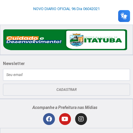
NOVO DIARIO OFICIAL 96 Dia 06042021
Newsletter
E-
mail
CADASTRAR
Acompanhe a Prefeitura nas Mídias
Localização
F
Y
I