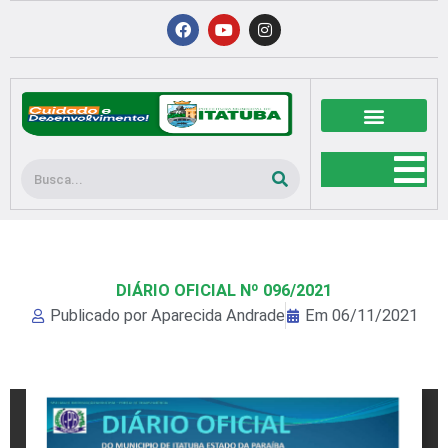
Ir
F
Y
I
a
o
n
para
c
u
s
o
e
t
t
b
u
a
conteúdo
o
b
g
o
e
r
k
a
m
Pesquisar
DIÁRIO OFICIAL Nº 096/2021
Publicado por
Aparecida Andrade
Em
06/11/2021