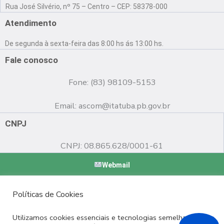
a
o
n
Rua José Silvério, nº 75 – Centro – CEP: 58378-000
c
u
s
e
t
t
Atendimento
b
u
a
o
b
g
De segunda à sexta-feira das 8:00 hs ás 13:00 hs.
o
e
r
k
a
Fale conosco
m
Fone: (83) 98109-5153
Email:
ascom@itatuba.pb.gov.br
CNPJ
CNPJ: 08.865.628/0001-61
Webmail
Copyright © 2022 Prefeitura Municipal de Itatuba - PB |
Políticas de Cookies
Desenvolvido por
Utilizamos cookies essenciais e tecnologias semelhantes de