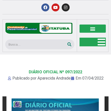
Ir
F
Y
I
a
o
n
para
c
u
s
o
e
t
t
b
u
a
conteúdo
o
b
g
o
e
r
k
a
m
Pesquisar
DIÁRIO OFICIAL Nº 097/2022
Publicado por
Aparecida Andrade
Em
07/04/2022