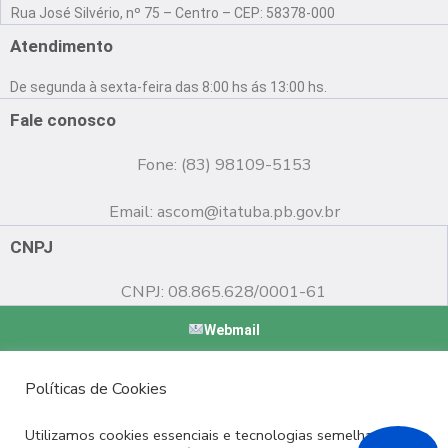
a
o
n
Rua José Silvério, nº 75 – Centro – CEP: 58378-000
c
u
s
e
t
t
Atendimento
b
u
a
o
b
g
De segunda à sexta-feira das 8:00 hs ás 13:00 hs.
o
e
r
k
a
Fale conosco
m
Fone: (83) 98109-5153
Email:
ascom@itatuba.pb.gov.br
CNPJ
CNPJ: 08.865.628/0001-61
Webmail
Copyright © 2022 Prefeitura Municipal de Itatuba - PB |
Políticas de Cookies
Desenvolvido por
Utilizamos cookies essenciais e tecnologias semelhantes de