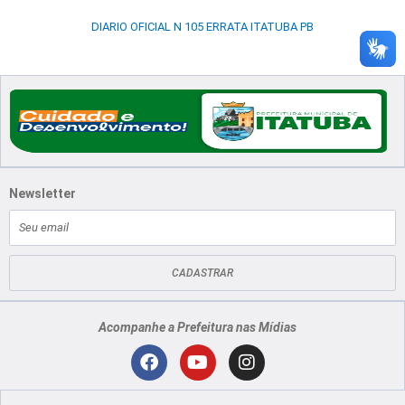
DIARIO OFICIAL N 105 ERRATA ITATUBA PB
Newsletter
E-
mail
CADASTRAR
Acompanhe a Prefeitura nas Mídias
Localização
F
Y
I