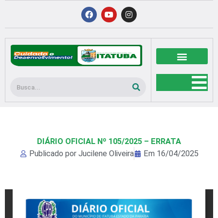
Ir
F
Y
I
a
o
n
para
c
u
s
o
e
t
t
b
u
a
conteúdo
o
b
g
o
e
r
k
a
m
Pesquisar
DIÁRIO OFICIAL Nº 105/2025 – ERRATA
Publicado por
Jucilene Oliveira
Em
16/04/2025