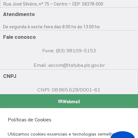
a
o
n
Rua José Silvério, nº 75 – Centro – CEP: 58378-000
c
u
s
e
t
t
Atendimento
b
u
a
o
b
g
De segunda à sexta-feira das 8:00 hs ás 13:00 hs.
o
e
r
k
a
Fale conosco
m
Fone: (83) 98109-5153
Email:
ascom@itatuba.pb.gov.br
CNPJ
CNPJ: 08.865.628/0001-61
Webmail
Copyright © 2022 Prefeitura Municipal de Itatuba - PB |
Políticas de Cookies
Desenvolvido por
Utilizamos cookies essenciais e tecnologias semelhantes de