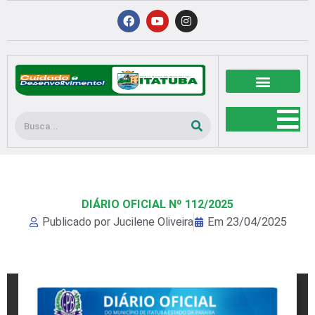
Ir
F
Y
I
a
o
n
para
c
u
s
o
e
t
t
b
u
a
conteúdo
o
b
g
o
e
r
k
a
m
Pesquisar
DIÁRIO OFICIAL Nº 112/2025
Publicado por
Jucilene Oliveira
Em
23/04/2025