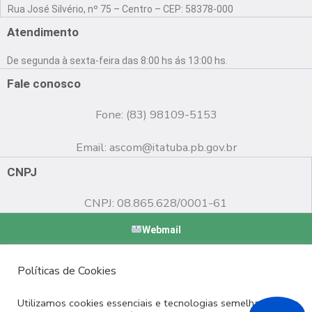
a
o
n
Rua José Silvério, nº 75 – Centro – CEP: 58378-000
c
u
s
e
t
t
Atendimento
b
u
a
o
b
g
De segunda à sexta-feira das 8:00 hs ás 13:00 hs.
o
e
r
k
a
Fale conosco
m
Fone: (83) 98109-5153
Email:
ascom@itatuba.pb.gov.br
CNPJ
CNPJ: 08.865.628/0001-61
Webmail
Copyright © 2022 Prefeitura Municipal de Itatuba - PB |
Políticas de Cookies
Desenvolvido por
Utilizamos cookies essenciais e tecnologias semelhantes de