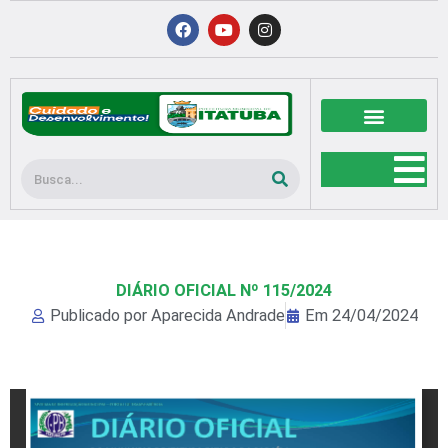
Ir
F
Y
I
a
o
n
para
c
u
s
o
e
t
t
b
u
a
conteúdo
o
b
g
o
e
r
k
a
m
Pesquisar
DIÁRIO OFICIAL Nº 115/2024
Publicado por
Aparecida Andrade
Em
24/04/2024