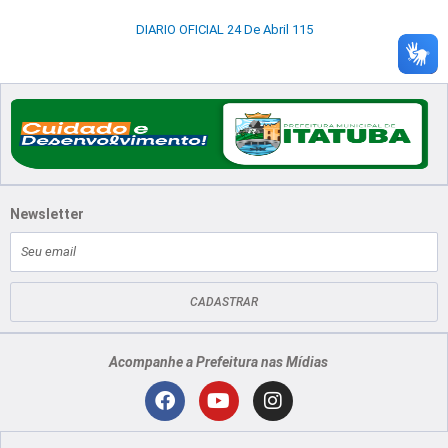
DIARIO OFICIAL 24 De Abril 115
Newsletter
E-
mail
CADASTRAR
Acompanhe a Prefeitura nas Mídias
Localização
F
Y
I