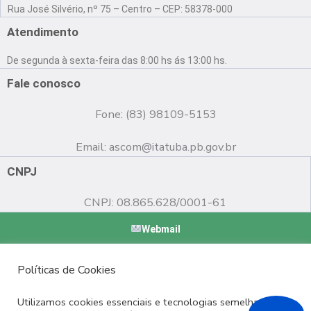
a
o
n
Rua José Silvério, nº 75 – Centro – CEP: 58378-000
c
u
s
e
t
t
Atendimento
b
u
a
o
b
g
De segunda à sexta-feira das 8:00 hs ás 13:00 hs.
o
e
r
k
a
Fale conosco
m
Fone: (83) 98109-5153
Email:
ascom@itatuba.pb.gov.br
CNPJ
CNPJ: 08.865.628/0001-61
Webmail
Copyright © 2022 Prefeitura Municipal de Itatuba - PB |
Políticas de Cookies
Desenvolvido por
Utilizamos cookies essenciais e tecnologias semelhantes de