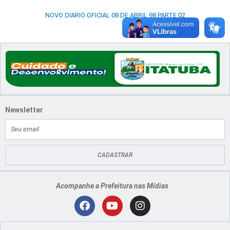
NOVO DIARIO OFICIAL 08 DE ABRIL 98 PARTE 02
Newsletter
E-
mail
CADASTRAR
Acompanhe a Prefeitura nas Mídias
Localização
F
Y
I