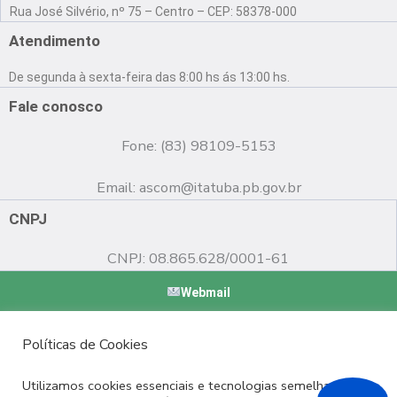
a
o
n
Rua José Silvério, nº 75 – Centro – CEP: 58378-000
c
u
s
e
t
t
Atendimento
b
u
a
o
b
g
De segunda à sexta-feira das 8:00 hs ás 13:00 hs.
o
e
r
k
a
Fale conosco
m
Fone: (83) 98109-5153
Email:
ascom@itatuba.pb.gov.br
CNPJ
CNPJ: 08.865.628/0001-61
Webmail
Copyright © 2022 Prefeitura Municipal de Itatuba - PB |
Políticas de Cookies
Desenvolvido por
Utilizamos cookies essenciais e tecnologias semelhantes de