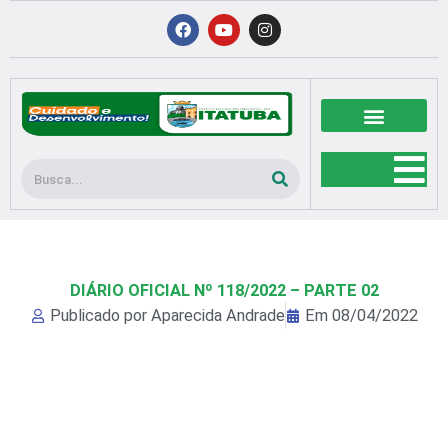
Ir
F
Y
I
a
o
n
para
c
u
s
o
e
t
t
b
u
a
conteúdo
o
b
g
o
e
r
k
a
m
Pesquisar
DIÁRIO OFICIAL Nº 118/2022 – PARTE 02
Publicado por
Aparecida Andrade
Em
08/04/2022