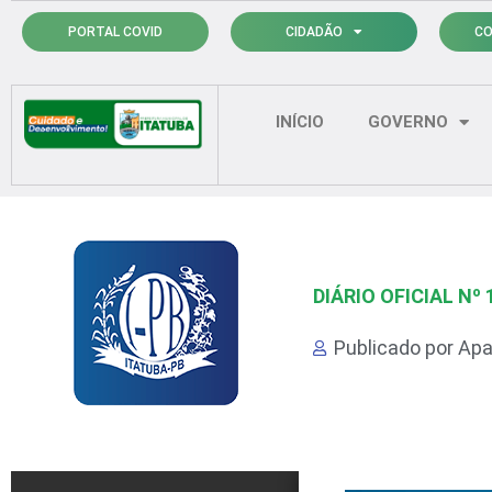
Ir
PORTAL COVID
CIDADÃO
CO
para
o
conteúdo
INÍCIO
GOVERNO
DIÁRIO OFICIAL Nº 
Publicado por
Apa