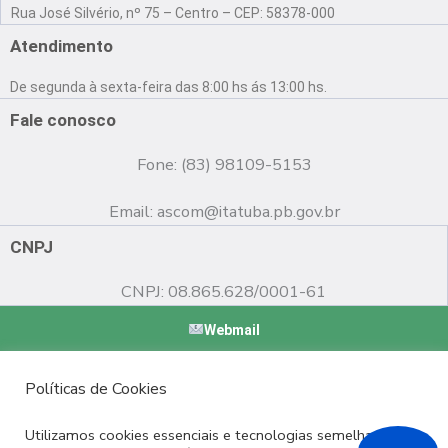
a
o
n
Rua José Silvério, nº 75 – Centro – CEP: 58378-000
c
u
s
e
t
t
Atendimento
b
u
a
o
b
g
De segunda à sexta-feira das 8:00 hs ás 13:00 hs.
o
e
r
k
a
Fale conosco
m
Fone: (83) 98109-5153
Email:
ascom@itatuba.pb.gov.br
CNPJ
CNPJ: 08.865.628/0001-61
Webmail
Copyright © 2022 Prefeitura Municipal de Itatuba - PB |
Políticas de Cookies
Desenvolvido por
Utilizamos cookies essenciais e tecnologias semelhantes de