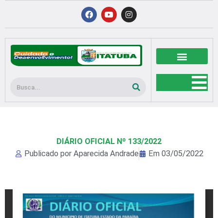
Ir
F
Y
I
a
o
n
para
c
u
s
o
e
t
t
b
u
a
conteúdo
o
b
g
o
e
r
k
a
m
Pesquisar
DIÁRIO OFICIAL Nº 133/2022
Publicado por
Aparecida Andrade
Em
03/05/2022