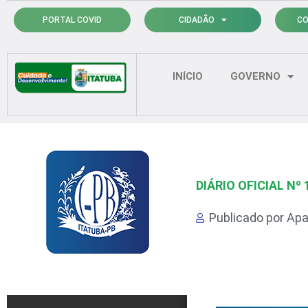
Ir
PORTAL COVID
CIDADÃO
CO
para
o
conteúdo
INÍCIO
GOVERNO
DIÁRIO OFICIAL Nº 
Publicado por
Apa