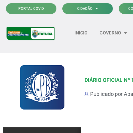
Ir
PORTAL COVID
CIDADÃO
CO
para
o
conteúdo
INÍCIO
GOVERNO
DIÁRIO OFICIAL Nº 
Publicado por
Apa