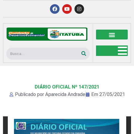
Ir
F
Y
I
a
o
n
para
c
u
s
o
e
t
t
b
u
a
conteúdo
o
b
g
o
e
r
k
a
m
Pesquisar
DIÁRIO OFICIAL Nº 147/2021
Publicado por
Aparecida Andrade
Em
27/05/2021