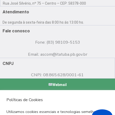
a
o
n
Rua José Silvério, nº 75 – Centro – CEP: 58378-000
c
u
s
e
t
t
Atendimento
b
u
a
o
b
g
De segunda à sexta-feira das 8:00 hs ás 13:00 hs.
o
e
r
k
a
Fale conosco
m
Fone: (83) 98109-5153
Email:
ascom@itatuba.pb.gov.br
CNPJ
CNPJ: 08.865.628/0001-61
Webmail
Copyright © 2022 Prefeitura Municipal de Itatuba - PB |
Políticas de Cookies
Desenvolvido por
Utilizamos cookies essenciais e tecnologias semelhantes de