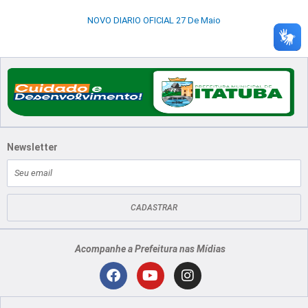
NOVO DIARIO OFICIAL 27 De Maio
Newsletter
E-
mail
CADASTRAR
Acompanhe a Prefeitura nas Mídias
Localização
F
Y
I