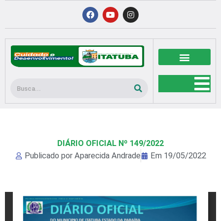
Ir
F
Y
I
a
o
n
para
c
u
s
o
e
t
t
b
u
a
conteúdo
o
b
g
o
e
r
k
a
m
Pesquisar
DIÁRIO OFICIAL Nº 149/2022
Publicado por
Aparecida Andrade
Em
19/05/2022