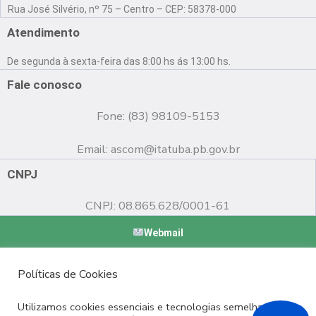
a
o
n
Rua José Silvério, nº 75 – Centro – CEP: 58378-000
c
u
s
e
t
t
Atendimento
b
u
a
o
b
g
De segunda à sexta-feira das 8:00 hs ás 13:00 hs.
o
e
r
k
a
Fale conosco
m
Fone: (83) 98109-5153
Email:
ascom@itatuba.pb.gov.br
CNPJ
CNPJ: 08.865.628/0001-61
Webmail
Copyright © 2022 Prefeitura Municipal de Itatuba - PB |
Políticas de Cookies
Desenvolvido por
Utilizamos cookies essenciais e tecnologias semelhantes de