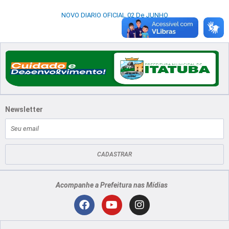
NOVO DIARIO OFICIAL 02 De JUNHO
Newsletter
E-
mail
CADASTRAR
Acompanhe a Prefeitura nas Mídias
Localização
F
Y
I