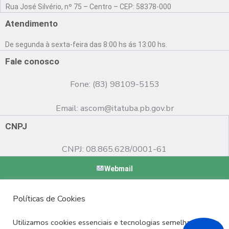
a
o
n
Rua José Silvério, nº 75 – Centro – CEP: 58378-000
c
u
s
e
t
t
Atendimento
b
u
a
o
b
g
De segunda à sexta-feira das 8:00 hs ás 13:00 hs.
o
e
r
k
a
Fale conosco
m
Fone: (83) 98109-5153
Email:
ascom@itatuba.pb.gov.br
CNPJ
CNPJ: 08.865.628/0001-61
Webmail
Copyright © 2022 Prefeitura Municipal de Itatuba - PB |
Políticas de Cookies
Desenvolvido por
Utilizamos cookies essenciais e tecnologias semelhantes de