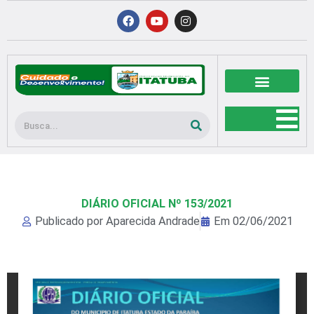
Ir
F
Y
I
a
o
n
para
c
u
s
o
e
t
t
b
u
a
conteúdo
o
b
g
o
e
r
k
a
m
Pesquisar
DIÁRIO OFICIAL Nº 153/2021
Publicado por
Aparecida Andrade
Em
02/06/2021