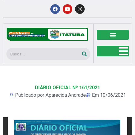
Ir
F
Y
I
a
o
n
para
c
u
s
o
e
t
t
b
u
a
conteúdo
o
b
g
o
e
r
k
a
m
Pesquisar
DIÁRIO OFICIAL Nº 161/2021
Publicado por
Aparecida Andrade
Em
10/06/2021