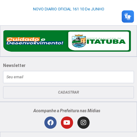
NOVO DIARIO OFICIAL 161 10 De JUNHO
Newsletter
E-
mail
CADASTRAR
Acompanhe a Prefeitura nas Mídias
Localização
F
Y
I