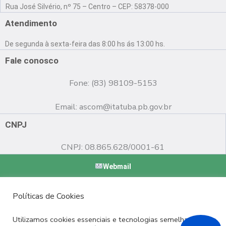
a
o
n
Rua José Silvério, nº 75 – Centro – CEP: 58378-000
c
u
s
e
t
t
Atendimento
b
u
a
o
b
g
De segunda à sexta-feira das 8:00 hs ás 13:00 hs.
o
e
r
k
a
Fale conosco
m
Fone: (83) 98109-5153
Email:
ascom@itatuba.pb.gov.br
CNPJ
CNPJ: 08.865.628/0001-61
Webmail
Copyright © 2022 Prefeitura Municipal de Itatuba - PB |
Políticas de Cookies
Desenvolvido por
Utilizamos cookies essenciais e tecnologias semelhantes de