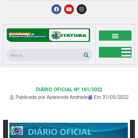
Ir
F
Y
I
a
o
n
para
c
u
s
o
e
t
t
b
u
a
conteúdo
o
b
g
o
e
r
k
a
m
Pesquisar
DIÁRIO OFICIAL Nº 161/2022
Publicado por
Aparecida Andrade
Em
31/05/2022