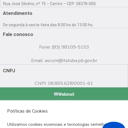
a
o
n
Rua José Silvério, nº 75 – Centro – CEP: 58378-000
c
u
s
e
t
t
Atendimento
b
u
a
o
b
g
De segunda à sexta-feira das 8:00 hs ás 13:00 hs.
o
e
r
k
a
Fale conosco
m
Fone: (83) 98109-5153
Email:
ascom@itatuba.pb.gov.br
CNPJ
CNPJ: 08.865.628/0001-61
Webmail
Copyright © 2022 Prefeitura Municipal de Itatuba - PB |
Políticas de Cookies
Desenvolvido por
Utilizamos cookies essenciais e tecnologias semelhantes de