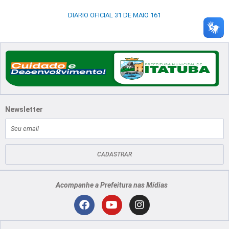
DIARIO OFICIAL 31 DE MAIO 161
Newsletter
E-
mail
CADASTRAR
Acompanhe a Prefeitura nas Mídias
Localização
F
Y
I