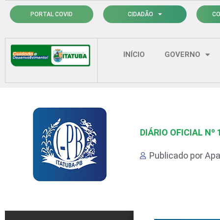
Ir
PORTAL COVID
CIDADÃO
CO
para
o
conteúdo
INÍCIO
GOVERNO
DIÁRIO OFICIAL Nº 
Publicado por
Apa