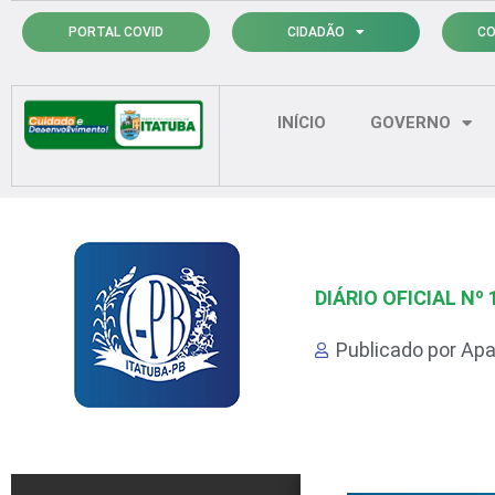
Ir
PORTAL COVID
CIDADÃO
CO
para
o
conteúdo
INÍCIO
GOVERNO
DIÁRIO OFICIAL Nº 
Publicado por
Apa