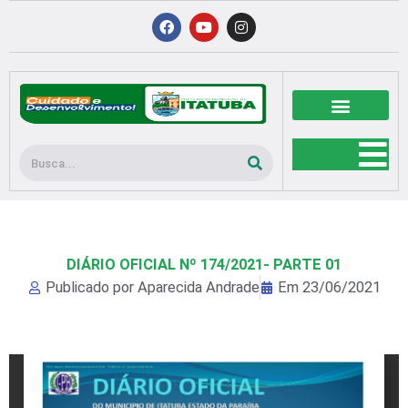
Ir
F
Y
I
a
o
n
para
c
u
s
o
e
t
t
b
u
a
conteúdo
o
b
g
o
e
r
k
a
m
Pesquisar
DIÁRIO OFICIAL Nº 174/2021- PARTE 01
Publicado por
Aparecida Andrade
Em
23/06/2021