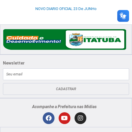
NOVO DIARIO OFICIAL 23 De JUNHo
Newsletter
E-
mail
CADASTRAR
Acompanhe a Prefeitura nas Mídias
Localização
F
Y
I