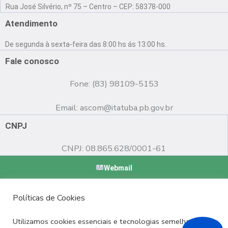
a
o
n
Rua José Silvério, nº 75 – Centro – CEP: 58378-000
c
u
s
e
t
t
Atendimento
b
u
a
o
b
g
De segunda à sexta-feira das 8:00 hs ás 13:00 hs.
o
e
r
k
a
Fale conosco
m
Fone: (83) 98109-5153
Email:
ascom@itatuba.pb.gov.br
CNPJ
CNPJ: 08.865.628/0001-61
Webmail
Copyright © 2022 Prefeitura Municipal de Itatuba - PB |
Políticas de Cookies
Desenvolvido por
Utilizamos cookies essenciais e tecnologias semelhantes de