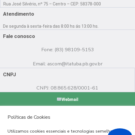
a
o
n
Rua José Silvério, nº 75 – Centro – CEP: 58378-000
c
u
s
e
t
t
Atendimento
b
u
a
o
b
g
De segunda à sexta-feira das 8:00 hs ás 13:00 hs.
o
e
r
k
a
Fale conosco
m
Fone: (83) 98109-5153
Email:
ascom@itatuba.pb.gov.br
CNPJ
CNPJ: 08.865.628/0001-61
Webmail
Copyright © 2022 Prefeitura Municipal de Itatuba - PB |
Políticas de Cookies
Desenvolvido por
Utilizamos cookies essenciais e tecnologias semelhantes de