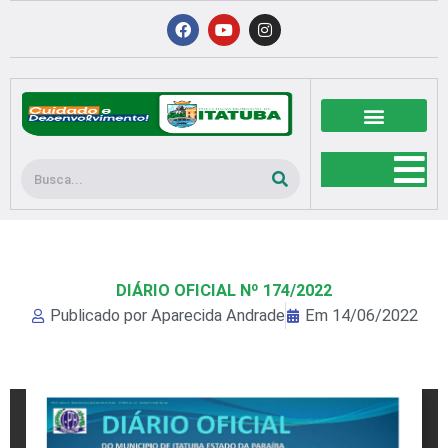
Ir
F
Y
I
a
o
n
para
c
u
s
o
e
t
t
b
u
a
conteúdo
o
b
g
o
e
r
k
a
m
Pesquisar
DIÁRIO OFICIAL Nº 174/2022
Publicado por
Aparecida Andrade
Em
14/06/2022