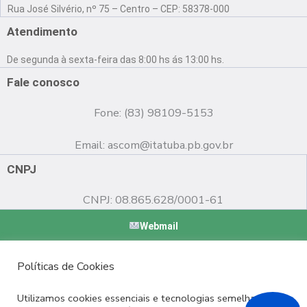
a
o
n
Rua José Silvério, nº 75 – Centro – CEP: 58378-000
c
u
s
e
t
t
Atendimento
b
u
a
o
b
g
De segunda à sexta-feira das 8:00 hs ás 13:00 hs.
o
e
r
k
a
Fale conosco
m
Fone: (83) 98109-5153
Email:
ascom@itatuba.pb.gov.br
CNPJ
CNPJ: 08.865.628/0001-61
Webmail
Copyright © 2022 Prefeitura Municipal de Itatuba - PB |
Políticas de Cookies
Desenvolvido por
Utilizamos cookies essenciais e tecnologias semelhantes de