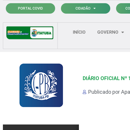
Ir
PORTAL COVID
CIDADÃO
CO
para
o
conteúdo
INÍCIO
GOVERNO
DIÁRIO OFICIAL Nº 
Publicado por
Apa