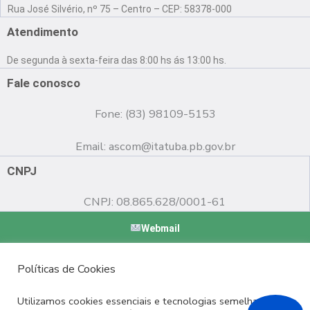
a
o
n
Rua José Silvério, nº 75 – Centro – CEP: 58378-000
c
u
s
e
t
t
Atendimento
b
u
a
o
b
g
De segunda à sexta-feira das 8:00 hs ás 13:00 hs.
o
e
r
k
a
Fale conosco
m
Fone: (83) 98109-5153
Email:
ascom@itatuba.pb.gov.br
CNPJ
CNPJ: 08.865.628/0001-61
Webmail
Copyright © 2022 Prefeitura Municipal de Itatuba - PB |
Políticas de Cookies
Desenvolvido por
Utilizamos cookies essenciais e tecnologias semelhantes de