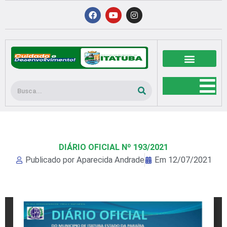
Ir
F
Y
I
a
o
n
para
c
u
s
o
e
t
t
b
u
a
conteúdo
o
b
g
o
e
r
k
a
m
Pesquisar
DIÁRIO OFICIAL Nº 193/2021
Publicado por
Aparecida Andrade
Em
12/07/2021