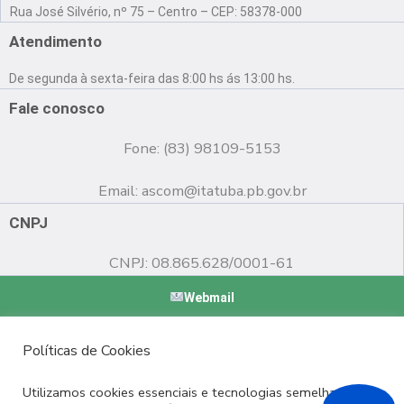
a
o
n
Rua José Silvério, nº 75 – Centro – CEP: 58378-000
c
u
s
e
t
t
Atendimento
b
u
a
o
b
g
De segunda à sexta-feira das 8:00 hs ás 13:00 hs.
o
e
r
k
a
Fale conosco
m
Fone: (83) 98109-5153
Email:
ascom@itatuba.pb.gov.br
CNPJ
CNPJ: 08.865.628/0001-61
Webmail
Copyright © 2022 Prefeitura Municipal de Itatuba - PB |
Políticas de Cookies
Desenvolvido por
Utilizamos cookies essenciais e tecnologias semelhantes de