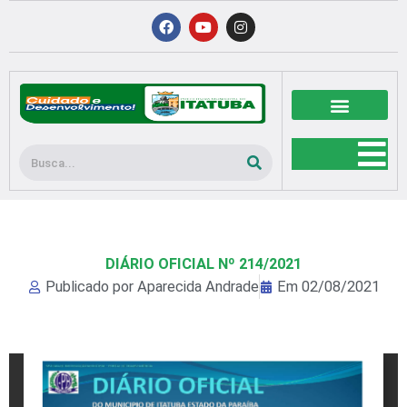
Ir
F
Y
I
a
o
n
para
c
u
s
o
e
t
t
b
u
a
conteúdo
o
b
g
o
e
r
k
a
m
Pesquisar
DIÁRIO OFICIAL Nº 214/2021
Publicado por
Aparecida Andrade
Em
02/08/2021