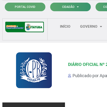
Ir
PORTAL COVID
CIDADÃO
CO
para
o
conteúdo
INÍCIO
GOVERNO
DIÁRIO OFICIAL Nº 
Publicado por
Apa