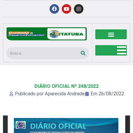
Ir
F
Y
I
a
o
n
para
c
u
s
o
e
t
t
b
u
a
conteúdo
o
b
g
o
e
r
k
a
m
Pesquisar
DIÁRIO OFICIAL Nº 248/2022
Publicado por
Aparecida Andrade
Em
26/08/2022