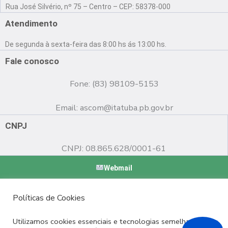
a
o
n
Rua José Silvério, nº 75 – Centro – CEP: 58378-000
c
u
s
e
t
t
Atendimento
b
u
a
o
b
g
De segunda à sexta-feira das 8:00 hs ás 13:00 hs.
o
e
r
k
a
Fale conosco
m
Fone: (83) 98109-5153
Email:
ascom@itatuba.pb.gov.br
CNPJ
CNPJ: 08.865.628/0001-61
Webmail
Copyright © 2022 Prefeitura Municipal de Itatuba - PB |
Políticas de Cookies
Desenvolvido por
Utilizamos cookies essenciais e tecnologias semelhantes de