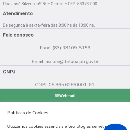
a
o
n
Rua José Silvério, nº 75 – Centro – CEP: 58378-000
c
u
s
e
t
t
Atendimento
b
u
a
o
b
g
De segunda à sexta-feira das 8:00 hs ás 13:00 hs.
o
e
r
k
a
Fale conosco
m
Fone: (83) 98109-5153
Email:
ascom@itatuba.pb.gov.br
CNPJ
CNPJ: 08.865.628/0001-61
Webmail
Copyright © 2022 Prefeitura Municipal de Itatuba - PB |
Políticas de Cookies
Desenvolvido por
Utilizamos cookies essenciais e tecnologias semelhantes de