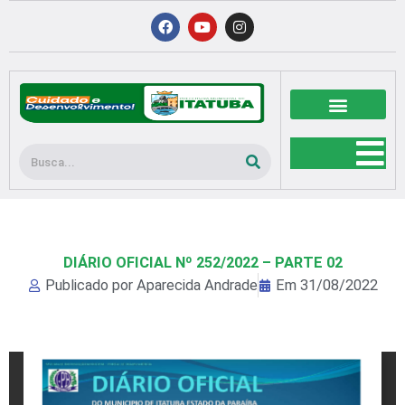
Ir
F
Y
I
a
o
n
para
c
u
s
o
e
t
t
b
u
a
conteúdo
o
b
g
o
e
r
k
a
m
Pesquisar
DIÁRIO OFICIAL Nº 252/2022 – PARTE 02
Publicado por
Aparecida Andrade
Em
31/08/2022