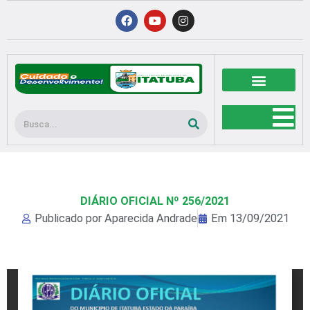
Ir
F
Y
I
a
o
n
para
c
u
s
o
e
t
t
b
u
a
conteúdo
o
b
g
o
e
r
k
a
m
Pesquisar
DIÁRIO OFICIAL Nº 256/2021
Publicado por
Aparecida Andrade
Em
13/09/2021