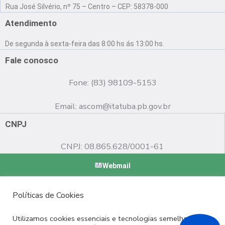
a
o
n
Rua José Silvério, nº 75 – Centro – CEP: 58378-000
c
u
s
e
t
t
Atendimento
b
u
a
o
b
g
De segunda à sexta-feira das 8:00 hs ás 13:00 hs.
o
e
r
k
a
Fale conosco
m
Fone: (83) 98109-5153
Email:
ascom@itatuba.pb.gov.br
CNPJ
CNPJ: 08.865.628/0001-61
Webmail
Copyright © 2022 Prefeitura Municipal de Itatuba - PB |
Políticas de Cookies
Desenvolvido por
Utilizamos cookies essenciais e tecnologias semelhantes de