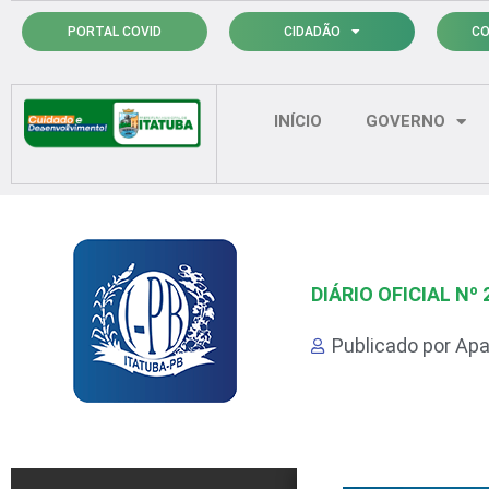
Ir
PORTAL COVID
CIDADÃO
CO
para
o
conteúdo
INÍCIO
GOVERNO
DIÁRIO OFICIAL Nº 
Publicado por
Apa