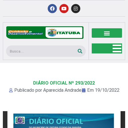
Ir
F
Y
I
a
o
n
para
c
u
s
o
e
t
t
b
u
a
conteúdo
o
b
g
o
e
r
k
a
m
Pesquisar
DIÁRIO OFICIAL Nº 293/2022
Publicado por
Aparecida Andrade
Em
19/10/2022