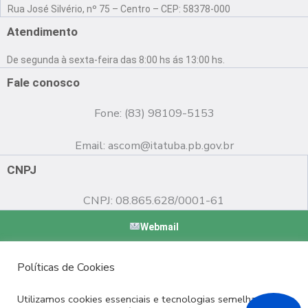
a
o
n
Rua José Silvério, nº 75 – Centro – CEP: 58378-000
c
u
s
e
t
t
Atendimento
b
u
a
o
b
g
De segunda à sexta-feira das 8:00 hs ás 13:00 hs.
o
e
r
k
a
Fale conosco
m
Fone: (83) 98109-5153
Email:
ascom@itatuba.pb.gov.br
CNPJ
CNPJ: 08.865.628/0001-61
Webmail
Copyright © 2022 Prefeitura Municipal de Itatuba - PB |
Políticas de Cookies
Desenvolvido por
Utilizamos cookies essenciais e tecnologias semelhantes de