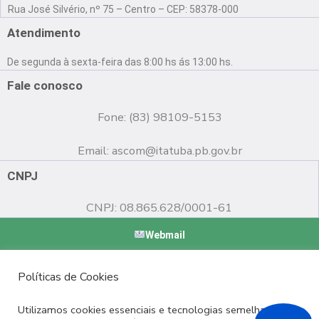
a
o
n
Rua José Silvério, nº 75 – Centro – CEP: 58378-000
c
u
s
e
t
t
Atendimento
b
u
a
o
b
g
De segunda à sexta-feira das 8:00 hs ás 13:00 hs.
o
e
r
k
a
Fale conosco
m
Fone: (83) 98109-5153
Email:
ascom@itatuba.pb.gov.br
CNPJ
CNPJ: 08.865.628/0001-61
Webmail
Copyright © 2022 Prefeitura Municipal de Itatuba - PB |
Políticas de Cookies
Desenvolvido por
Utilizamos cookies essenciais e tecnologias semelhantes de