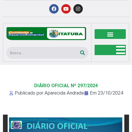
Ir
F
Y
I
a
o
n
para
c
u
s
o
e
t
t
b
u
a
conteúdo
o
b
g
o
e
r
k
a
m
Pesquisar
DIÁRIO OFICIAL Nº 297/2024
Publicado por
Aparecida Andrade
Em
23/10/2024