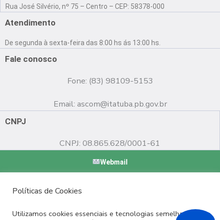
a
o
n
Rua José Silvério, nº 75 – Centro – CEP: 58378-000
c
u
s
e
t
t
Atendimento
b
u
a
o
b
g
De segunda à sexta-feira das 8:00 hs ás 13:00 hs.
o
e
r
k
a
Fale conosco
m
Fone: (83) 98109-5153
Email:
ascom@itatuba.pb.gov.br
CNPJ
CNPJ: 08.865.628/0001-61
Webmail
Copyright © 2022 Prefeitura Municipal de Itatuba - PB |
Políticas de Cookies
Desenvolvido por
Utilizamos cookies essenciais e tecnologias semelhantes de