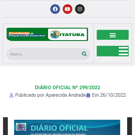
Ir
F
Y
I
a
o
n
para
c
u
s
o
e
t
t
b
u
a
conteúdo
o
b
g
o
e
r
k
a
m
Pesquisar
DIÁRIO OFICIAL Nº 299/2022
Publicado por
Aparecida Andrade
Em
26/10/2022