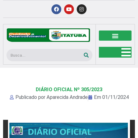
Ir
F
Y
I
a
o
n
para
c
u
s
o
e
t
t
b
u
a
conteúdo
o
b
g
o
e
r
k
a
m
Pesquisar
DIÁRIO OFICIAL Nº 305/2023
Publicado por
Aparecida Andrade
Em
01/11/2024