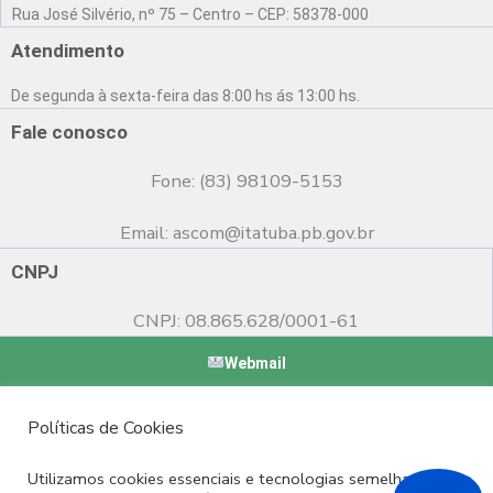
a
o
n
Rua José Silvério, nº 75 – Centro – CEP: 58378-000
c
u
s
e
t
t
Atendimento
b
u
a
o
b
g
De segunda à sexta-feira das 8:00 hs ás 13:00 hs.
o
e
r
k
a
Fale conosco
m
Fone: (83) 98109-5153
Email:
ascom@itatuba.pb.gov.br
CNPJ
CNPJ: 08.865.628/0001-61
Webmail
Copyright © 2022 Prefeitura Municipal de Itatuba - PB |
Políticas de Cookies
Desenvolvido por
Utilizamos cookies essenciais e tecnologias semelhantes de