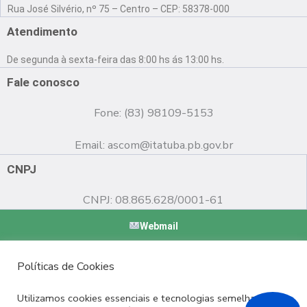
a
o
n
Rua José Silvério, nº 75 – Centro – CEP: 58378-000
c
u
s
e
t
t
Atendimento
b
u
a
o
b
g
De segunda à sexta-feira das 8:00 hs ás 13:00 hs.
o
e
r
k
a
Fale conosco
m
Fone: (83) 98109-5153
Email:
ascom@itatuba.pb.gov.br
CNPJ
CNPJ: 08.865.628/0001-61
Webmail
Copyright © 2022 Prefeitura Municipal de Itatuba - PB |
Políticas de Cookies
Desenvolvido por
Utilizamos cookies essenciais e tecnologias semelhantes de