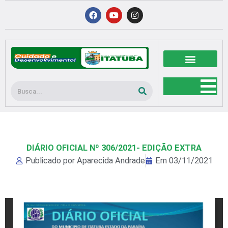
Ir
F
Y
I
a
o
n
para
c
u
s
o
e
t
t
b
u
a
conteúdo
o
b
g
o
e
r
k
a
m
Pesquisar
DIÁRIO OFICIAL Nº 306/2021- EDIÇÃO EXTRA
Publicado por
Aparecida Andrade
Em
03/11/2021