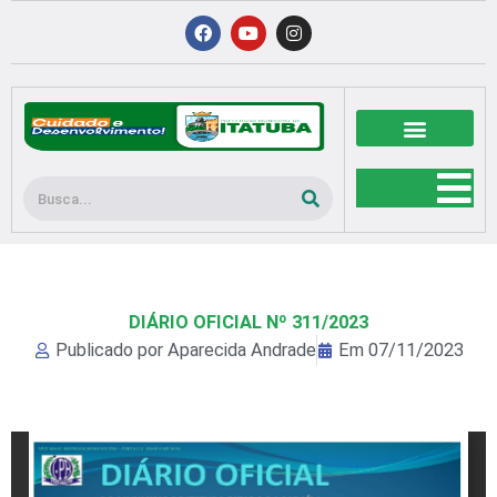
Ir
F
Y
I
a
o
n
para
c
u
s
o
e
t
t
b
u
a
conteúdo
o
b
g
o
e
r
k
a
m
Pesquisar
DIÁRIO OFICIAL Nº 311/2023
Publicado por
Aparecida Andrade
Em
07/11/2023