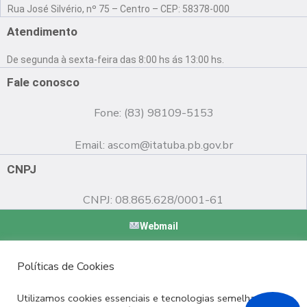
a
o
n
Rua José Silvério, nº 75 – Centro – CEP: 58378-000
c
u
s
e
t
t
Atendimento
b
u
a
o
b
g
De segunda à sexta-feira das 8:00 hs ás 13:00 hs.
o
e
r
k
a
Fale conosco
m
Fone: (83) 98109-5153
Email:
ascom@itatuba.pb.gov.br
CNPJ
CNPJ: 08.865.628/0001-61
Webmail
Copyright © 2022 Prefeitura Municipal de Itatuba - PB |
Políticas de Cookies
Desenvolvido por
Utilizamos cookies essenciais e tecnologias semelhantes de