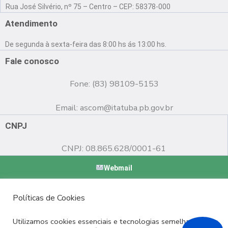
a
o
n
Rua José Silvério, nº 75 – Centro – CEP: 58378-000
c
u
s
e
t
t
Atendimento
b
u
a
o
b
g
De segunda à sexta-feira das 8:00 hs ás 13:00 hs.
o
e
r
k
a
Fale conosco
m
Fone: (83) 98109-5153
Email:
ascom@itatuba.pb.gov.br
CNPJ
CNPJ: 08.865.628/0001-61
Webmail
Copyright © 2022 Prefeitura Municipal de Itatuba - PB |
Políticas de Cookies
Desenvolvido por
Utilizamos cookies essenciais e tecnologias semelhantes de