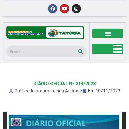
Ir
F
Y
I
a
o
n
para
c
u
s
o
e
t
t
b
u
a
conteúdo
o
b
g
o
e
r
k
a
m
Pesquisar
DIÁRIO OFICIAL Nº 314/2023
Publicado por
Aparecida Andrade
Em
10/11/2023