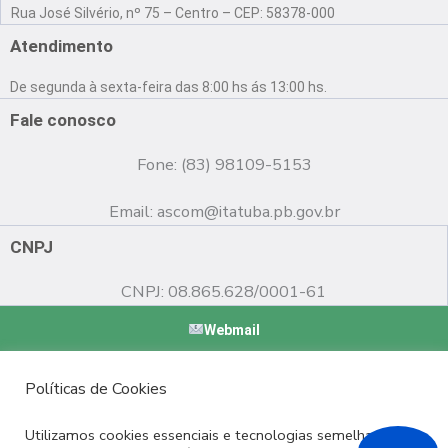
a
o
n
Rua José Silvério, nº 75 – Centro – CEP: 58378-000
c
u
s
e
t
t
Atendimento
b
u
a
o
b
g
De segunda à sexta-feira das 8:00 hs ás 13:00 hs.
o
e
r
k
a
Fale conosco
m
Fone: (83) 98109-5153
Email:
ascom@itatuba.pb.gov.br
CNPJ
CNPJ: 08.865.628/0001-61
Webmail
Copyright © 2022 Prefeitura Municipal de Itatuba - PB |
Políticas de Cookies
Desenvolvido por
Utilizamos cookies essenciais e tecnologias semelhantes de