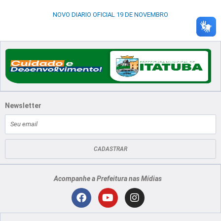
NOVO DIARIO OFICIAL 19 DE NOVEMBRO
Newsletter
E-
mail
CADASTRAR
Acompanhe a Prefeitura nas Mídias
Localização
F
Y
I