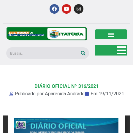
Ir
F
Y
I
a
o
n
para
c
u
s
o
e
t
t
b
u
a
conteúdo
o
b
g
o
e
r
k
a
m
Pesquisar
DIÁRIO OFICIAL Nº 316/2021
Publicado por
Aparecida Andrade
Em
19/11/2021