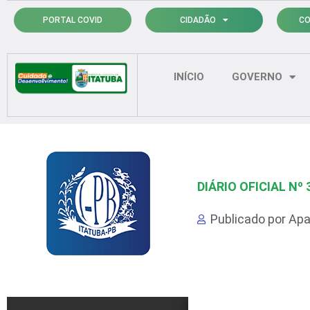
Ir
PORTAL COVID
CIDADÃO
CO
para
o
conteúdo
INÍCIO
GOVERNO
DIÁRIO OFICIAL Nº 
Publicado por
Apa