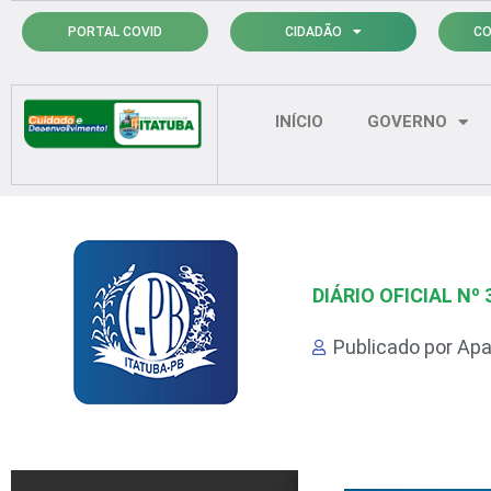
Ir
PORTAL COVID
CIDADÃO
CO
para
o
conteúdo
INÍCIO
GOVERNO
DIÁRIO OFICIAL Nº 
Publicado por
Apa