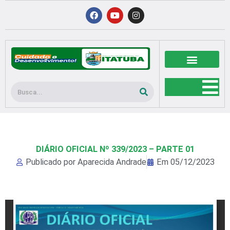
Ir
F
Y
I
a
o
n
para
c
u
s
o
e
t
t
b
u
a
conteúdo
o
b
g
o
e
r
k
a
m
Pesquisar
DIÁRIO OFICIAL Nº 339/2023 – PARTE 01
Publicado por
Aparecida Andrade
Em
05/12/2023