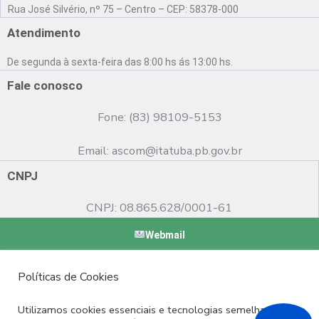
a
o
n
Rua José Silvério, nº 75 – Centro – CEP: 58378-000
c
u
s
e
t
t
Atendimento
b
u
a
o
b
g
De segunda à sexta-feira das 8:00 hs ás 13:00 hs.
o
e
r
k
a
Fale conosco
m
Fone: (83) 98109-5153
Email:
ascom@itatuba.pb.gov.br
CNPJ
CNPJ: 08.865.628/0001-61
Webmail
Copyright © 2022 Prefeitura Municipal de Itatuba - PB |
Políticas de Cookies
Desenvolvido por
Utilizamos cookies essenciais e tecnologias semelhantes de