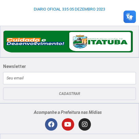
DIARIO OFICIAL 335 05 DEZEMBRO 2023
Newsletter
E-
mail
CADASTRAR
Acompanhe a Prefeitura nas Mídias
Localização
F
Y
I