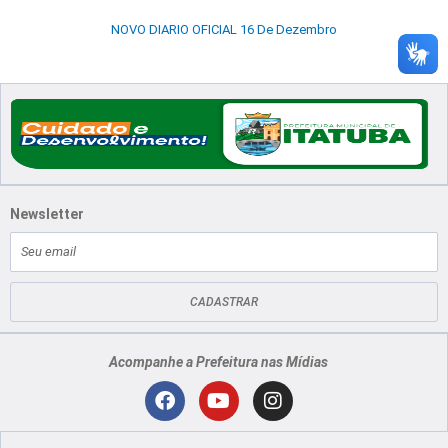
NOVO DIARIO OFICIAL 16 De Dezembro
Newsletter
E-
mail
CADASTRAR
Acompanhe a Prefeitura nas Mídias
Localização
F
Y
I