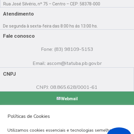
a
o
n
Rua José Silvério, nº 75 – Centro – CEP: 58378-000
c
u
s
e
t
t
Atendimento
b
u
a
o
b
g
De segunda à sexta-feira das 8:00 hs ás 13:00 hs.
o
e
r
k
a
Fale conosco
m
Fone: (83) 98109-5153
Email:
ascom@itatuba.pb.gov.br
CNPJ
CNPJ: 08.865.628/0001-61
Webmail
Copyright © 2022 Prefeitura Municipal de Itatuba - PB |
Políticas de Cookies
Desenvolvido por
Utilizamos cookies essenciais e tecnologias semelhantes de