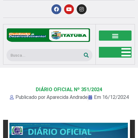
Ir
F
Y
I
a
o
n
para
c
u
s
o
e
t
t
b
u
a
conteúdo
o
b
g
o
e
r
k
a
m
Pesquisar
DIÁRIO OFICIAL Nº 351/2024
Publicado por
Aparecida Andrade
Em
16/12/2024