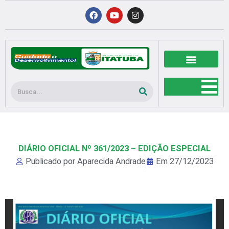
Ir
F
Y
I
a
o
n
para
c
u
s
o
e
t
t
b
u
a
conteúdo
o
b
g
o
e
r
k
a
m
Pesquisar
DIÁRIO OFICIAL Nº 361/2023 – EDIÇÃO ESPECIAL
Publicado por
Aparecida Andrade
Em
27/12/2023