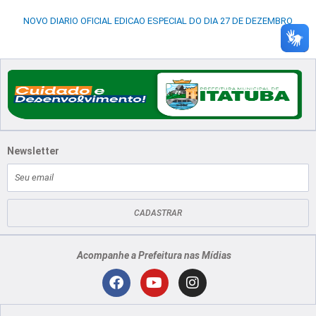
NOVO DIARIO OFICIAL EDICAO ESPECIAL DO DIA 27 DE DEZEMBRO
Newsletter
E-
mail
CADASTRAR
Acompanhe a Prefeitura nas Mídias
Localização
F
Y
I