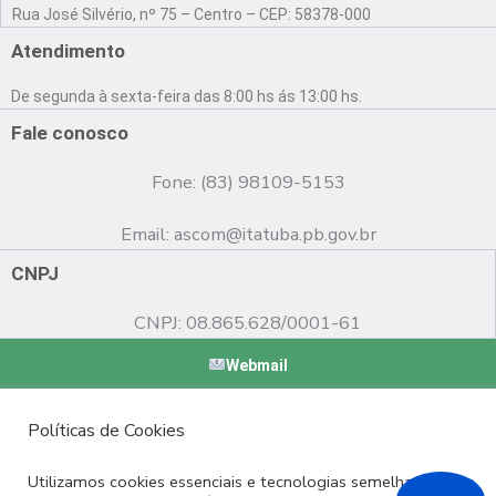
a
o
n
Rua José Silvério, nº 75 – Centro – CEP: 58378-000
c
u
s
e
t
t
Atendimento
b
u
a
o
b
g
De segunda à sexta-feira das 8:00 hs ás 13:00 hs.
o
e
r
k
a
Fale conosco
m
Fone: (83) 98109-5153
Email:
ascom@itatuba.pb.gov.br
CNPJ
CNPJ: 08.865.628/0001-61
Webmail
Copyright © 2022 Prefeitura Municipal de Itatuba - PB |
Políticas de Cookies
Desenvolvido por
Utilizamos cookies essenciais e tecnologias semelhantes de