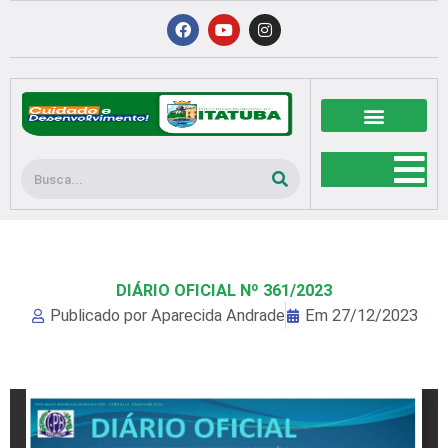
Ir
F
Y
I
a
o
n
para
c
u
s
o
e
t
t
b
u
a
conteúdo
o
b
g
o
e
r
k
a
m
Pesquisar
DIÁRIO OFICIAL Nº 361/2023
Publicado por
Aparecida Andrade
Em
27/12/2023