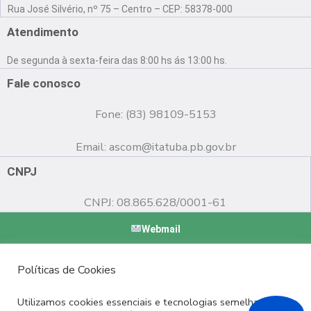
a
o
n
Rua José Silvério, nº 75 – Centro – CEP: 58378-000
c
u
s
e
t
t
Atendimento
b
u
a
o
b
g
De segunda à sexta-feira das 8:00 hs ás 13:00 hs.
o
e
r
k
a
Fale conosco
m
Fone: (83) 98109-5153
Email:
ascom@itatuba.pb.gov.br
CNPJ
CNPJ: 08.865.628/0001-61
Webmail
Copyright © 2022 Prefeitura Municipal de Itatuba - PB |
Políticas de Cookies
Desenvolvido por
Utilizamos cookies essenciais e tecnologias semelhantes de