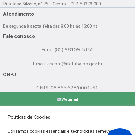
a
o
n
Rua José Silvério, nº 75 – Centro – CEP: 58378-000
c
u
s
e
t
t
Atendimento
b
u
a
o
b
g
De segunda à sexta-feira das 8:00 hs ás 13:00 hs.
o
e
r
k
a
Fale conosco
m
Fone: (83) 98109-5153
Email:
ascom@itatuba.pb.gov.br
CNPJ
CNPJ: 08.865.628/0001-61
Webmail
Copyright © 2022 Prefeitura Municipal de Itatuba - PB |
Políticas de Cookies
Desenvolvido por
Utilizamos cookies essenciais e tecnologias semelhantes de