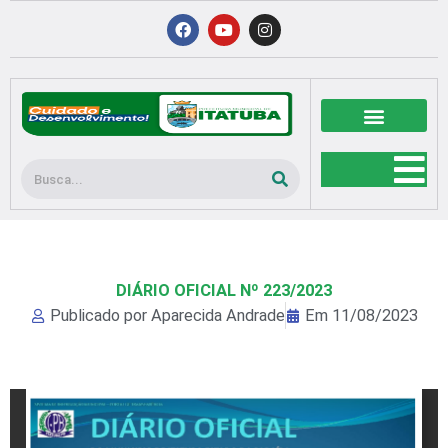
Ir
F
Y
I
a
o
n
para
c
u
s
o
e
t
t
b
u
a
conteúdo
o
b
g
o
e
r
k
a
m
Pesquisar
DIÁRIO OFICIAL Nº 223/2023
Publicado por
Aparecida Andrade
Em
11/08/2023