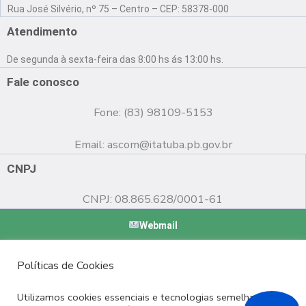
a
o
n
Rua José Silvério, nº 75 – Centro – CEP: 58378-000
c
u
s
e
t
t
Atendimento
b
u
a
o
b
g
De segunda à sexta-feira das 8:00 hs ás 13:00 hs.
o
e
r
k
a
Fale conosco
m
Fone: (83) 98109-5153
Email:
ascom@itatuba.pb.gov.br
CNPJ
CNPJ: 08.865.628/0001-61
Webmail
Copyright © 2022 Prefeitura Municipal de Itatuba - PB |
Políticas de Cookies
Desenvolvido por
Utilizamos cookies essenciais e tecnologias semelhantes de