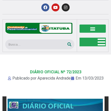
Ir
F
Y
I
a
o
n
para
c
u
s
o
e
t
t
b
u
a
conteúdo
o
b
g
o
e
r
k
a
m
Pesquisar
DIÁRIO OFICIAL Nº 72/2023
Publicado por
Aparecida Andrade
Em
13/03/2023